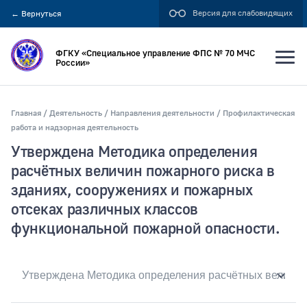
Версия для слабовидящих
←
Вернуться
ФГКУ «Специальное управление ФПС № 70 МЧС
России»
Главная
Деятельность
Направления деятельности
Профилактическая
Искать по:
работа и надзорная деятельность
Утверждена Методика определения
всей фразе
расчётных величин пожарного риска в
отдельным словам
зданиях, сооружениях и пожарных
отсеках различных классов
Публикация не ранее
функциональной пожарной опасности.
Публикация не позднее