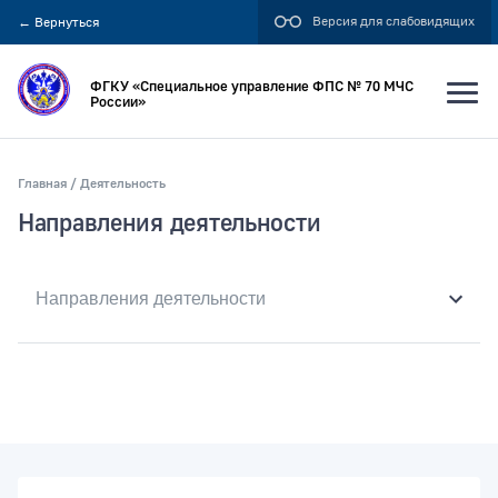
Версия для слабовидящих
←
Вернуться
ФГКУ «Специальное управление ФПС № 70 МЧС
России»
Главная
Деятельность
Искать по:
Направления деятельности
всей фразе
отдельным словам
Публикация не ранее
Публикация не позднее